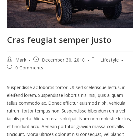
Cras feugiat semper justo
Post
Post
Post
Mark
December 30, 2018
Lifestyle
author:
published:
category:
Post
0 Comments
comments:
Suspendisse ac lobortis tortor. Ut sed scelerisque lectus, in
eleifend lorem. Suspendisse lobortis nisi nisi, quis aliquam
tellus commodo ac. Donec efficitur euismod nibh, vehicula
rutrum tortor tempus non. Suspendisse bibendum urna vel
iaculis porta. Aliquam erat volutpat. Nam non molestie lectus,
et tincidunt arcu. Aenean porttitor gravida massa convallis
tincidunt. Morbi ultrices dolor at nisi consequat, vel blandit