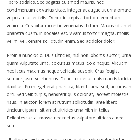
libero sodales. Sed sagittis euismod mauris, nec
condimentum ex varius vitae. Integer at augue ut urna ornare
vulputate ac et felis. Donec in turpis a tortor elementum
vehicula. Curabitur molestie venenatis dictum. Mauris sit amet
pharetra quam, in sodales est. Vivamus tortor magna, mollis
vel mi vel, ornare sollicitudin enim. Sed ac dolor dolor.
Proin a nunc odio. Duis ultricies, nisl non lobortis auctor, urna
quam vulputate urna, ac cursus metus leo a neque. Aliquam
nec lacus maximus neque vehicula suscipit. Cras feugiat
semper justo vel rhoncus. Donec ut neque quis mauris lacinia
dapibus. Proin eget erat pharetra, blandit urna sed, accumsan
orci. Sed velit turpis, hendrerit quis dolor at, laoreet molestie
risus. In auctor, lorem at rutrum sollicitudin, ante libero
tincidunt ipsum, sit amet ultricies urna nibh in tellus.
Pellentesque at massa nec metus vulputate ultrices a nec
sem.
Ut ultricies, nisl sed pellentesque mattis, odio metus luctus