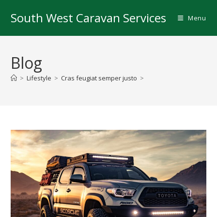
Skip
South West Caravan Services
to
Menu
content
Blog
>
Lifestyle
>
Cras feugiat semper justo
>