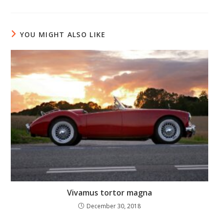
a
a
a
new
new
new
window
window
window
YOU MIGHT ALSO LIKE
Vivamus tortor magna
December 30, 2018