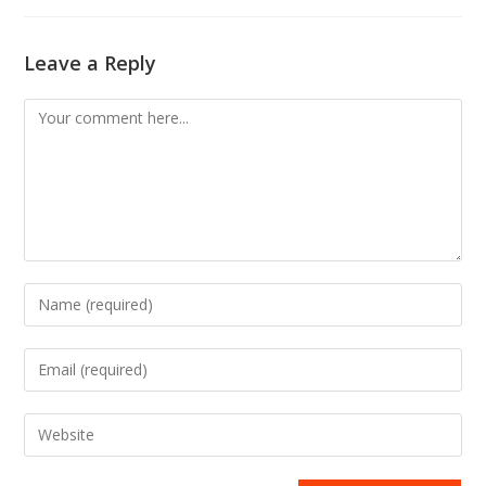
Leave a Reply
Comment
Enter
your
name
Enter
or
your
username
email
Enter
to
address
your
comment
to
website