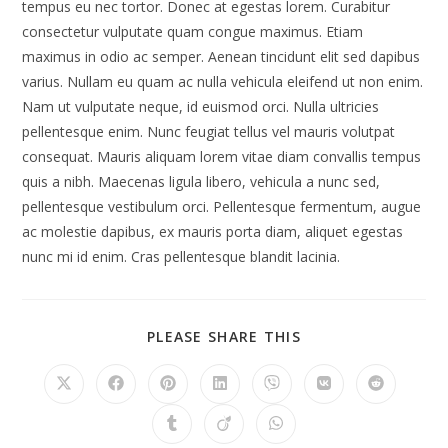
tempus eu nec tortor. Donec at egestas lorem. Curabitur
consectetur vulputate quam congue maximus. Etiam
maximus in odio ac semper. Aenean tincidunt elit sed dapibus
varius. Nullam eu quam ac nulla vehicula eleifend ut non enim.
Nam ut vulputate neque, id euismod orci. Nulla ultricies
pellentesque enim. Nunc feugiat tellus vel mauris volutpat
consequat. Mauris aliquam lorem vitae diam convallis tempus
quis a nibh. Maecenas ligula libero, vehicula a nunc sed,
pellentesque vestibulum orci. Pellentesque fermentum, augue
ac molestie dapibus, ex mauris porta diam, aliquet egestas
nunc mi id enim. Cras pellentesque blandit lacinia.
SHARE
PLEASE SHARE THIS
THIS
CONTENT
Opens
Opens
Opens
Opens
Opens
Opens
Opens
in
in
in
in
in
in
in
a
a
a
a
a
a
a
Opens
Opens
Opens
new
new
new
new
new
new
new
in
in
in
window
window
window
window
window
window
window