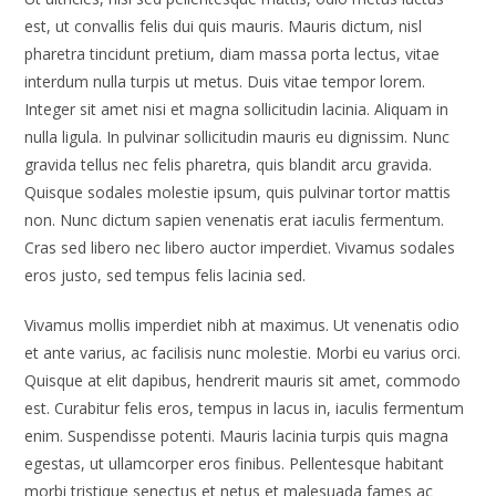
est, ut convallis felis dui quis mauris. Mauris dictum, nisl
pharetra tincidunt pretium, diam massa porta lectus, vitae
interdum nulla turpis ut metus. Duis vitae tempor lorem.
Integer sit amet nisi et magna sollicitudin lacinia. Aliquam in
nulla ligula. In pulvinar sollicitudin mauris eu dignissim. Nunc
gravida tellus nec felis pharetra, quis blandit arcu gravida.
Quisque sodales molestie ipsum, quis pulvinar tortor mattis
non. Nunc dictum sapien venenatis erat iaculis fermentum.
Cras sed libero nec libero auctor imperdiet. Vivamus sodales
eros justo, sed tempus felis lacinia sed.
Vivamus mollis imperdiet nibh at maximus. Ut venenatis odio
et ante varius, ac facilisis nunc molestie. Morbi eu varius orci.
Quisque at elit dapibus, hendrerit mauris sit amet, commodo
est. Curabitur felis eros, tempus in lacus in, iaculis fermentum
enim. Suspendisse potenti. Mauris lacinia turpis quis magna
egestas, ut ullamcorper eros finibus. Pellentesque habitant
morbi tristique senectus et netus et malesuada fames ac