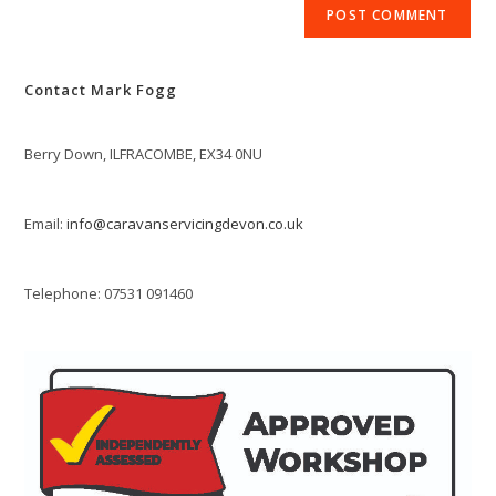
comment
URL
(optional)
Contact Mark Fogg
Berry Down, ILFRACOMBE, EX34 0NU
Email:
info@caravanservicingdevon.co.uk
Telephone: 07531 091460