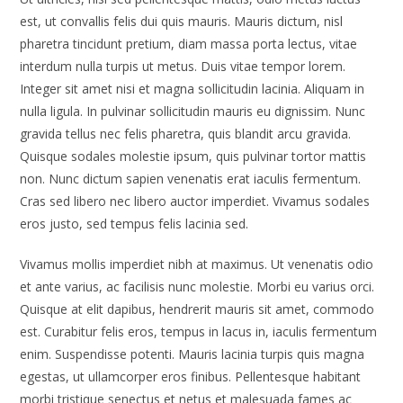
est, ut convallis felis dui quis mauris. Mauris dictum, nisl
pharetra tincidunt pretium, diam massa porta lectus, vitae
interdum nulla turpis ut metus. Duis vitae tempor lorem.
Integer sit amet nisi et magna sollicitudin lacinia. Aliquam in
nulla ligula. In pulvinar sollicitudin mauris eu dignissim. Nunc
gravida tellus nec felis pharetra, quis blandit arcu gravida.
Quisque sodales molestie ipsum, quis pulvinar tortor mattis
non. Nunc dictum sapien venenatis erat iaculis fermentum.
Cras sed libero nec libero auctor imperdiet. Vivamus sodales
eros justo, sed tempus felis lacinia sed.
Vivamus mollis imperdiet nibh at maximus. Ut venenatis odio
et ante varius, ac facilisis nunc molestie. Morbi eu varius orci.
Quisque at elit dapibus, hendrerit mauris sit amet, commodo
est. Curabitur felis eros, tempus in lacus in, iaculis fermentum
enim. Suspendisse potenti. Mauris lacinia turpis quis magna
egestas, ut ullamcorper eros finibus. Pellentesque habitant
morbi tristique senectus et netus et malesuada fames ac