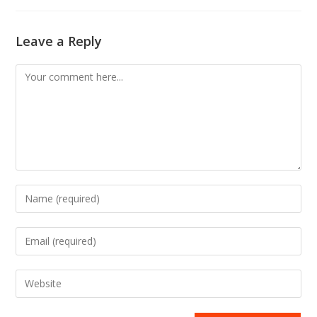
Leave a Reply
Comment
Enter
your
name
Enter
or
your
username
email
Enter
to
address
your
comment
to
website