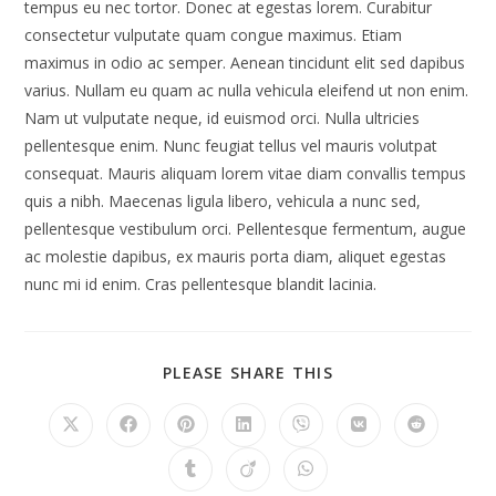
tempus eu nec tortor. Donec at egestas lorem. Curabitur
consectetur vulputate quam congue maximus. Etiam
maximus in odio ac semper. Aenean tincidunt elit sed dapibus
varius. Nullam eu quam ac nulla vehicula eleifend ut non enim.
Nam ut vulputate neque, id euismod orci. Nulla ultricies
pellentesque enim. Nunc feugiat tellus vel mauris volutpat
consequat. Mauris aliquam lorem vitae diam convallis tempus
quis a nibh. Maecenas ligula libero, vehicula a nunc sed,
pellentesque vestibulum orci. Pellentesque fermentum, augue
ac molestie dapibus, ex mauris porta diam, aliquet egestas
nunc mi id enim. Cras pellentesque blandit lacinia.
SHARE
PLEASE SHARE THIS
THIS
CONTENT
Opens
Opens
Opens
Opens
Opens
Opens
Opens
in
in
in
in
in
in
in
a
a
a
a
a
a
a
Opens
Opens
Opens
new
new
new
new
new
new
new
in
in
in
window
window
window
window
window
window
window