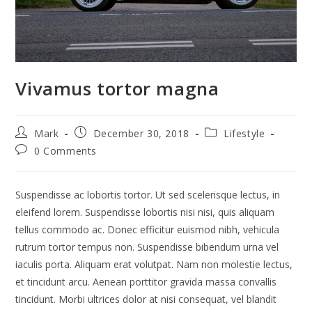
Vivamus tortor magna
Post
Post
Post
Mark
December 30, 2018
Lifestyle
author:
published:
category:
Post
0 Comments
comments:
Suspendisse ac lobortis tortor. Ut sed scelerisque lectus, in
eleifend lorem. Suspendisse lobortis nisi nisi, quis aliquam
tellus commodo ac. Donec efficitur euismod nibh, vehicula
rutrum tortor tempus non. Suspendisse bibendum urna vel
iaculis porta. Aliquam erat volutpat. Nam non molestie lectus,
et tincidunt arcu. Aenean porttitor gravida massa convallis
tincidunt. Morbi ultrices dolor at nisi consequat, vel blandit