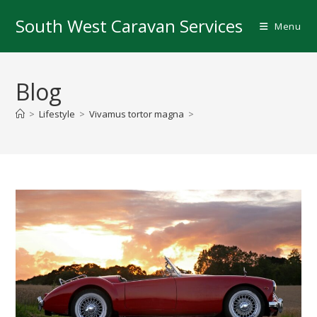
Skip
South West Caravan Services
to
Menu
content
Blog
>
Lifestyle
>
Vivamus tortor magna
>