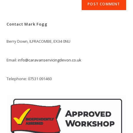
comment
URL
(optional)
Contact Mark Fogg
Berry Down, ILFRACOMBE, EX34 0NU
Email:
info@caravanservicingdevon.co.uk
Telephone: 07531 091460