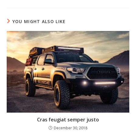
a
a
a
new
new
new
window
window
window
YOU MIGHT ALSO LIKE
Cras feugiat semper justo
December 30, 2018