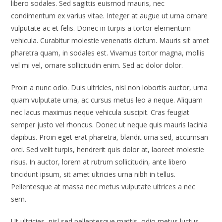
libero sodales. Sed sagittis euismod mauris, nec
condimentum ex varius vitae. Integer at augue ut urna ornare
vulputate ac et felis. Donec in turpis a tortor elementum
vehicula. Curabitur molestie venenatis dictum. Mauris sit amet
pharetra quam, in sodales est. Vivamus tortor magna, mollis
vel mi vel, ornare sollicitudin enim. Sed ac dolor dolor.
Proin a nunc odio. Duis ultricies, nisl non lobortis auctor, urna
quam vulputate urna, ac cursus metus leo a neque. Aliquam
nec lacus maximus neque vehicula suscipit. Cras feugiat
semper justo vel rhoncus. Donec ut neque quis mauris lacinia
dapibus. Proin eget erat pharetra, blandit urna sed, accumsan
orci. Sed velit turpis, hendrerit quis dolor at, laoreet molestie
risus. In auctor, lorem at rutrum sollicitudin, ante libero
tincidunt ipsum, sit amet ultricies urna nibh in tellus.
Pellentesque at massa nec metus vulputate ultrices a nec
sem.
Ut ultricies, nisl sed pellentesque mattis, odio metus luctus